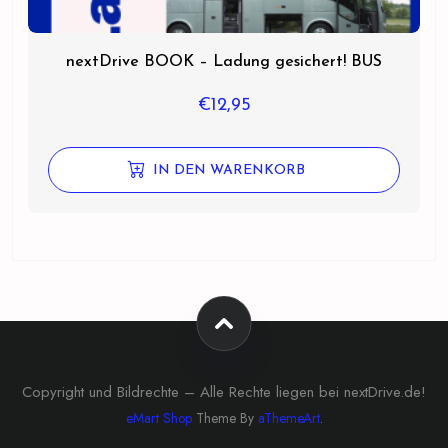
nextDrive BOOK – Ladung gesichert! BUS
€
12,95
IN DEN WARENKORB
Copyright und Bildrechte – Alle Rechte liegen bei nextDrive.de!
eMart Shop
Theme By
aThemeArt
.