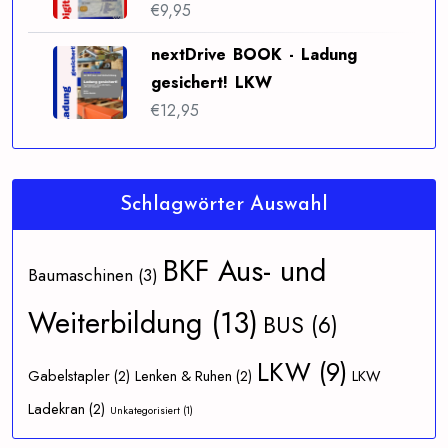
€
9,95
nextDrive BOOK - Ladung
gesichert! LKW
€
12,95
Schlagwörter Auswahl
BKF Aus- und
Baumaschinen
(3)
Weiterbildung
(13)
BUS
(6)
LKW
(9)
Gabelstapler
(2)
Lenken & Ruhen
(2)
LKW
Ladekran
(2)
Unkategorisiert
(1)