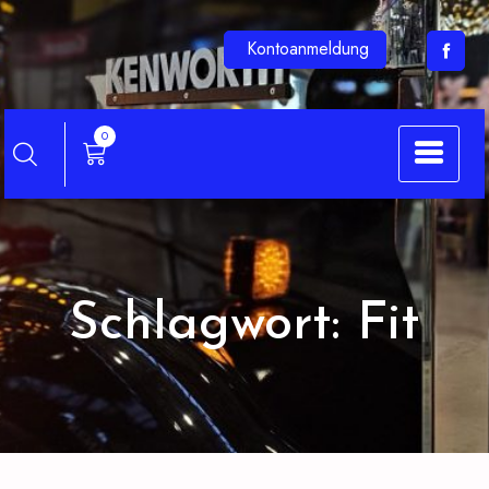
Zum
Inhalt
BKFVerlag.de
Kontoanmeldung
springen
0
Schlagwort:
Fit