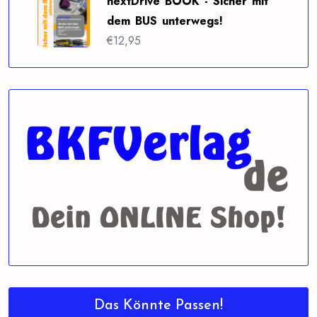
nextDrive BOOK - Sicher mit
dem BUS unterwegs!
€
12,95
Das Könnte Passen!