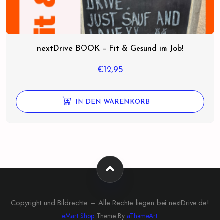
nextDrive BOOK – Fit & Gesund im Job!
€
12,95
IN DEN WARENKORB
Copyright und Bildrechte – Alle Rechte liegen bei nextDrive.de!
eMart Shop
Theme By
aThemeArt
.